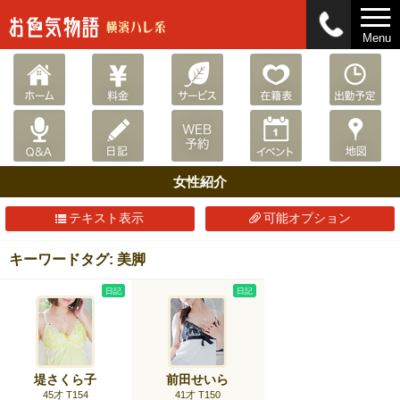
Menu
女性紹介
テキスト表示
可能オプション
キーワードタグ: 美脚
日記
日記
堤さくら子
前田せいら
45才 T154
41才 T150