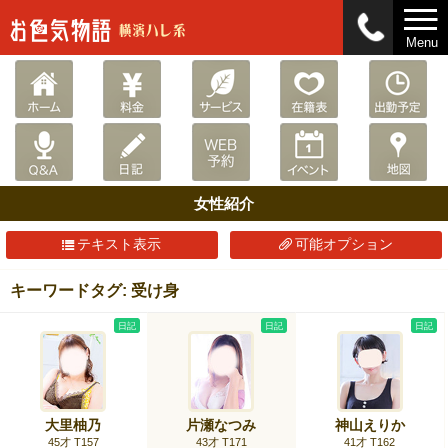
Menu
女性紹介
テキスト表示
可能オプション
キーワードタグ: 受け身
日記
日記
日記
大里柚乃
片瀬なつみ
神山えりか
45才 T157
43才 T171
41才 T162