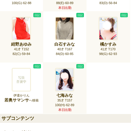
100(G)-62-88
88(E)-60-89
83(D)-56-84
本日出勤
日記
日記
日記
紺野あゆみ
白石すみな
橘かすみ
41才 T152
40才 T167
41才 T170
82(C)-59-84
84(D)-60-85
98(G)-62-93
日記
日記
七海みな
伊達かりん
若奥サマンサ
へ移籍
35才 T157
100(H)-62-89
本日出勤
サブコンテンツ