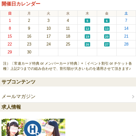
開催日カレンダー
日
月
火
水
木
金
土
1
2
3
4
7
5
6
8
9
10
11
14
12
13
15
16
17
18
21
19
20
22
23
24
25
28
26
27
29
30
注）〔常連カード特典 or メンバーカード特典〕+〔イベント割引 or チケット各
種〕上記2つまでの組み合わせで、割引額が大きいものを適用させて頂きます♪
サブコンテンツ
メールマガジン
求人情報